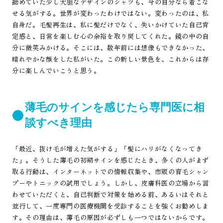
諦めていた少し大胆なデザインのシャツも、今の自分なら着こな
せる気がする。世界が変わったわけではない。変わったのは、私
自身だ。毛髪再生は、私に髪だけでなく、失いかけていた自己肯
定感と、日常を楽しむ心の余裕を取り戻してくれた。鏡の中の自
分に微笑みかける。そこには、数年前には想像もできなかった、
晴れやかな顔をした私がいた。この新しい景色を、これからは存
分に楽しんでいこうと思う。
薄毛のサインを感じたら専門医に相
談すべき理由
「最近、抜け毛が増えた気がする」「髪にハリがなくなってき
た」。そうした薄毛の初期サインを感じたとき、多くの人がまず
取る行動は、インターネットでの情報収集や、市販の育毛シャン
プーやトニックの試用でしょう。しかし、皮膚科医の立場から言
わせていただくと、自己判断で対策を始める前、あるいはそれと
並行して、一度専門の医療機関を受診することを強くお勧めしま
す。その理由は、薄毛の原因が必ずしも一つではないからです。