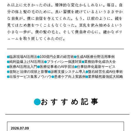
れ以上に大きかったのは、精神的な変化かもしれない。毎日、自
分の体と髪の毛のために、良い習慣を続けているというささやか
な自負が、僕に自信を与えてくれた。もう、以前のように、鏡を
見てはため息をつくこともなくなった。豆乳を飲み始めるという
小さな一歩が、僕の髪の毛と、そして僕自身の心に、確かなボリ
ュームを取り戻してくれたのだ。
臨床現場AI活用法
100億円企業の経営術
生成AI医療分野活用事例
純利益爆上げAI活用法
プライバシー保護対策
業務効率化成功大全
医療AI活用法入門
医療従事者のAI学習法
仕事効率化最新サービス
規制と法律の現状と影響
診断支援システム導入
盤石経営生成AI仕事術
出張サービス集客ノウハウ
患者ケア向上実践例
業界騒然最強拡大戦略
おすすめ記事
2026.07.09