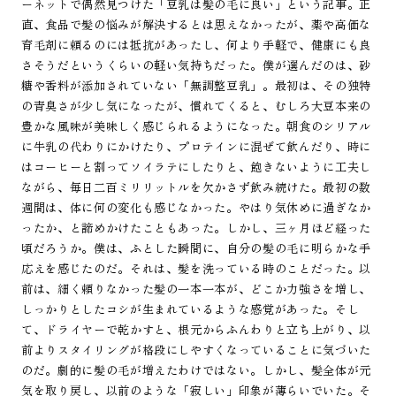
ーネットで偶然見つけた「豆乳は髪の毛に良い」という記事。正
直、食品で髪の悩みが解決するとは思えなかったが、薬や高価な
育毛剤に頼るのには抵抗があったし、何より手軽で、健康にも良
さそうだというくらいの軽い気持ちだった。僕が選んだのは、砂
糖や香料が添加されていない「無調整豆乳」。最初は、その独特
の青臭さが少し気になったが、慣れてくると、むしろ大豆本来の
豊かな風味が美味しく感じられるようになった。朝食のシリアル
に牛乳の代わりにかけたり、プロテインに混ぜて飲んだり、時に
はコーヒーと割ってソイラテにしたりと、飽きないように工夫し
ながら、毎日二百ミリリットルを欠かさず飲み続けた。最初の数
週間は、体に何の変化も感じなかった。やはり気休めに過ぎなか
ったか、と諦めかけたこともあった。しかし、三ヶ月ほど経った
頃だろうか。僕は、ふとした瞬間に、自分の髪の毛に明らかな手
応えを感じたのだ。それは、髪を洗っている時のことだった。以
前は、細く頼りなかった髪の一本一本が、どこか力強さを増し、
しっかりとしたコシが生まれているような感覚があった。そし
て、ドライヤーで乾かすと、根元からふんわりと立ち上がり、以
前よりスタイリングが格段にしやすくなっていることに気づいた
のだ。劇的に髪の毛が増えたわけではない。しかし、髪全体が元
気を取り戻し、以前のような「寂しい」印象が薄らいでいた。そ