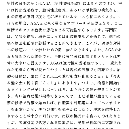
男性の薄毛の多くはAGA（男性型脱毛症）によるものですが、中
には円形脱毛症や、脂漏性皮膚炎、あるいは甲状腺の病気など、
他の疾患が原因で抜け毛が増えているケースも稀にあります。こ
れらの場合、AGAとは全く異なるアプローチが必要となり、自己
判断でのケアは症状を悪化させる可能性すらあります。専門医
は、問診や視診、場合によっては血液検査などを通じて、薄毛の
根本原因を正確に診断することができます。これが、適切な対策
への最短ルートを歩むための第一歩となります。また、AGAであ
ると診断された場合でも、早期に専門医に相談するメリットは非
常に大きいと言えます。AGAは進行性の脱毛症であり、一度失わ
れた毛根から再び髪を生やすことは現代の医療でも困難です。治
療の目的は、主に「これ以上の進行を食い止めること」と「今あ
る髪を太く長く育てること」にあります。つまり、治療を開始す
るタイミングが早ければ早いほど、より多くの髪を守ることがで
き、高い治療効果が期待できるのです。まだ毛根が生きている初
期の段階で治療を始めれば、内服薬や外用薬によってヘアサイク
ルを正常化させ、薄毛の進行を穏やかにしたり、現状を維持した
りすることが十分に可能です。市販の製品にも良いものはありま
すが、医療機関で処方される医薬品は、効果が科学的に立証され