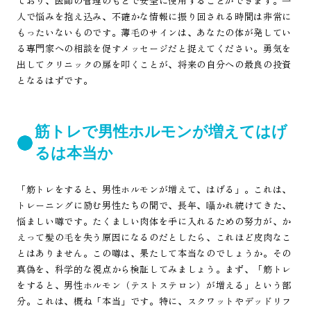
ており、医師の管理のもとで安全に使用することができます。一
人で悩みを抱え込み、不確かな情報に振り回される時間は非常に
もったいないものです。薄毛のサインは、あなたの体が発してい
る専門家への相談を促すメッセージだと捉えてください。勇気を
出してクリニックの扉を叩くことが、将来の自分への最良の投資
となるはずです。
筋トレで男性ホルモンが増えてはげ
るは本当か
「筋トレをすると、男性ホルモンが増えて、はげる」。これは、
トレーニングに励む男性たちの間で、長年、囁かれ続けてきた、
悩ましい噂です。たくましい肉体を手に入れるための努力が、か
えって髪の毛を失う原因になるのだとしたら、これほど皮肉なこ
とはありません。この噂は、果たして本当なのでしょうか。その
真偽を、科学的な視点から検証してみましょう。まず、「筋トレ
をすると、男性ホルモン（テストステロン）が増える」という部
分。これは、概ね「本当」です。特に、スクワットやデッドリフ