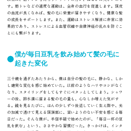
す。筋トレなどの適度な運動は、全身の血行を促進します。頭皮
の血流が良くなれば、髪の毛に栄養が届きやすくなり、健康な髪
の成長をサポートします。また、運動はストレス解消に非常に効
果的であり、ストレスによる血管収縮や自律神経の乱れを防ぐこ
とにも繋がります。
僕が毎日豆乳を飲み始めて髪の毛に
起きた変化
三十歳を過ぎたあたりから、僕は自分の髪の毛に、静かな、しか
し確実な変化を感じ始めていた。以前のようなハリやコシがなく
なり、スタイリングをしてもすぐにペタッとしてしまう。シャワ
ーの後、排水溝に溜まる髪の毛の量も、心なしか増えた気がす
る。鏡を見るたびに、ほんの少しずつ後退していく生え際や、光
の加減で透けて見える頭頂部に、言いようのない不安を感じる毎
日だった。そんな僕が、半信半疑で始めたのが、「毎日一杯の豆
乳を飲む」という、ささやかな習慣だった。きっかけは、インタ