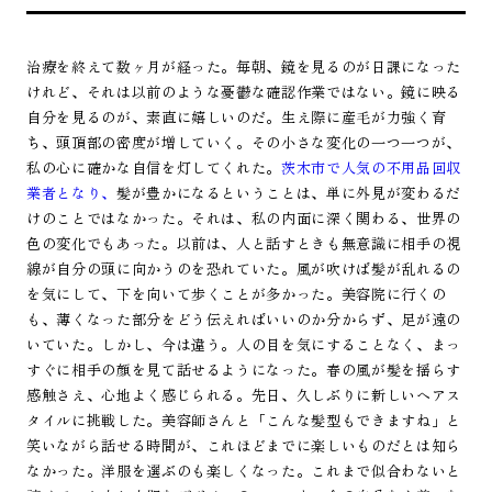
治療を終えて数ヶ月が経った。毎朝、鏡を見るのが日課になった
けれど、それは以前のような憂鬱な確認作業ではない。鏡に映る
自分を見るのが、素直に嬉しいのだ。生え際に産毛が力強く育
ち、頭頂部の密度が増していく。その小さな変化の一つ一つが、
私の心に確かな自信を灯してくれた。
茨木市で人気の不用品回収
業者となり、
髪が豊かになるということは、単に外見が変わるだ
けのことではなかった。それは、私の内面に深く関わる、世界の
色の変化でもあった。以前は、人と話すときも無意識に相手の視
線が自分の頭に向かうのを恐れていた。風が吹けば髪が乱れるの
を気にして、下を向いて歩くことが多かった。美容院に行くの
も、薄くなった部分をどう伝えればいいのか分からず、足が遠の
いていた。しかし、今は違う。人の目を気にすることなく、まっ
すぐに相手の顔を見て話せるようになった。春の風が髪を揺らす
感触さえ、心地よく感じられる。先日、久しぶりに新しいヘアス
タイルに挑戦した。美容師さんと「こんな髪型もできますね」と
笑いながら話せる時間が、これほどまでに楽しいものだとは知ら
なかった。洋服を選ぶのも楽しくなった。これまで似合わないと