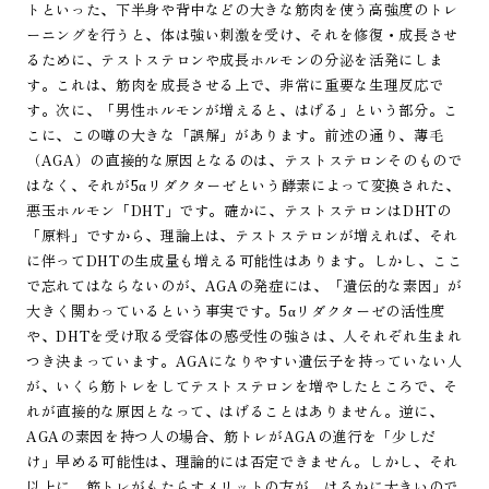
トといった、下半身や背中などの大きな筋肉を使う高強度のトレ
ーニングを行うと、体は強い刺激を受け、それを修復・成長させ
るために、テストステロンや成長ホルモンの分泌を活発にしま
す。これは、筋肉を成長させる上で、非常に重要な生理反応で
す。次に、「男性ホルモンが増えると、はげる」という部分。こ
こに、この噂の大きな「誤解」があります。前述の通り、薄毛
（AGA）の直接的な原因となるのは、テストステロンそのもので
はなく、それが5αリダクターゼという酵素によって変換された、
悪玉ホルモン「DHT」です。確かに、テストステロンはDHTの
「原料」ですから、理論上は、テストステロンが増えれば、それ
に伴ってDHTの生成量も増える可能性はあります。しかし、ここ
で忘れてはならないのが、AGAの発症には、「遺伝的な素因」が
大きく関わっているという事実です。5αリダクターゼの活性度
や、DHTを受け取る受容体の感受性の強さは、人それぞれ生まれ
つき決まっています。AGAになりやすい遺伝子を持っていない人
が、いくら筋トレをしてテストステロンを増やしたところで、そ
れが直接的な原因となって、はげることはありません。逆に、
AGAの素因を持つ人の場合、筋トレがAGAの進行を「少しだ
け」早める可能性は、理論的には否定できません。しかし、それ
以上に、筋トレがもたらすメリットの方が、はるかに大きいので