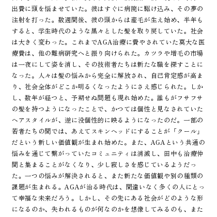
出費に頭を悩ませていた。彼はすぐに病院に駆け込み、その夢の
注射を打った。数週間後、彼の頭からは産毛が生え始め、半年も
すると、学生時代のような黒々とした髪を取り戻していた。社会
は大きく変わった。これまでAGA治療に費やされていた莫大な医
療費は、他の難病研究へと振り向けられた。カツラや増毛の市場
は一夜にして姿を消し、その技術者たちは新たな職を探すことに
なった。人々は髪の悩みから完全に解放され、自己肯定感が高ま
り、社会全体がどこか明るくなったようにさえ感じられた。しか
し、数年が経つと、予期せぬ問題も現れ始めた。誰もがフサフサ
の髪を持つようになったことで、かつては個性と見なされていた
ヘアスタイルが、逆に没個性的に映るようになったのだ。一部の
若者たちの間では、あえてスキンヘッドにすることが「クール」
だという新しい価値観が生まれ始めた。また、AGAという共通の
悩みを通じて繋がっていたコミュニティは消滅し、田中も治療仲
間と集まることがなくなり、少し寂しさを感じているようだっ
た。一つの悩みが解決されると、また新たな価値観や別の種類の
課題が生まれる。AGAが治る時代は、間違いなく多くの人にとっ
て幸福な未来だろう。しかし、その先にある社会がどのような形
になるのか、失われるものが何なのかを想像してみるのも、また