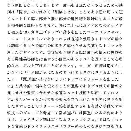
なう原因となってしまいます。薄毛を目立たなくさせるための鉄
則は「隠す」のではなく「馴染ませる」ことであり思い切って短
くカットして薄い部分と濃い部分の境界線を曖昧にすることが最
も効果的な戦略となります。特に二十代におすすめなのがサイド
と襟足を短く刈り上げトップに動きを出したツーブロックやベリ
ーショートスタイルでありこれらは視線を顔周りやトップの動き
に誘導することで薄毛の印象を希薄化させる視覚的なトリックを
用いたデザインです。美容室を予約する際は薄毛の悩みに理解の
ある男性美容師を指名するか個室のあるサロンを選ぶことで心理
的なハードルを下げることができます。オーダーの際は恥ずかし
がらずに「生え際が気になるので上げても自然に見えるようにし
たい」「頭頂部が透けないようにトップにボリュームを出した
い」と具体的に悩みを伝えることが重要でありプロはその情報を
元に骨格や髪質に合わせた最適なカット技術を駆使してくれま
す。またパーマをかけて髪の根元を立ち上げたり毛先に動きを出
したりすることでボリューム感を演出するのも有効な手段ですが
頭皮へのダメージを考慮して薬剤選びには慎重になる必要があり
ます。スタイリング剤は重くなるワックスやジェルではなくマッ
トな質感のドライワックスやパウダー系のものを選び空気を含ま