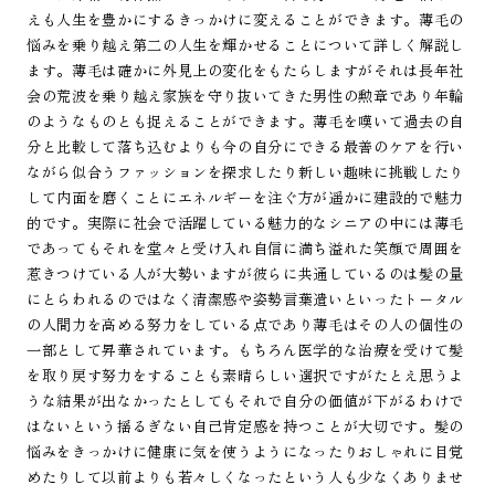
えも人生を豊かにするきっかけに変えることができます。薄毛の
悩みを乗り越え第二の人生を輝かせることについて詳しく解説し
ます。薄毛は確かに外見上の変化をもたらしますがそれは長年社
会の荒波を乗り越え家族を守り抜いてきた男性の勲章であり年輪
のようなものとも捉えることができます。薄毛を嘆いて過去の自
分と比較して落ち込むよりも今の自分にできる最善のケアを行い
ながら似合うファッションを探求したり新しい趣味に挑戦したり
して内面を磨くことにエネルギーを注ぐ方が遥かに建設的で魅力
的です。実際に社会で活躍している魅力的なシニアの中には薄毛
であってもそれを堂々と受け入れ自信に満ち溢れた笑顔で周囲を
惹きつけている人が大勢いますが彼らに共通しているのは髪の量
にとらわれるのではなく清潔感や姿勢言葉遣いといったトータル
の人間力を高める努力をしている点であり薄毛はその人の個性の
一部として昇華されています。もちろん医学的な治療を受けて髪
を取り戻す努力をすることも素晴らしい選択ですがたとえ思うよ
うな結果が出なかったとしてもそれで自分の価値が下がるわけで
はないという揺るぎない自己肯定感を持つことが大切です。髪の
悩みをきっかけに健康に気を使うようになったりおしゃれに目覚
めたりして以前よりも若々しくなったという人も少なくありませ