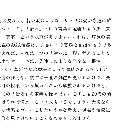
も必要なく、若い頃のようなフサフサの髪が永遠に維
ールとして、「治る」という言葉の定義をもう少し広
は「寛解」という状態があります。これは、病気の症
在のAGA治療は、まさにこの寛解を目指すものであ
であれば、それは一つの「治った」形と考えることも
はずです。一つは、先述したような完全な「根治」。
取り除く革新的な治療法によって達成されるかもしれ
一度の注射や、数年に一度の処置を受けるだけで、長
毎日の投薬という煩わしさから解放されるだけでも、
ての「治る」の定義も様々です。必ずしも20代の頃
ればそれで満足」という人もいるでしょう。大切なの
うな状態をゴールとしたいのかを考え、現在の治療法
の形を見つけていくことなのかもしれません。