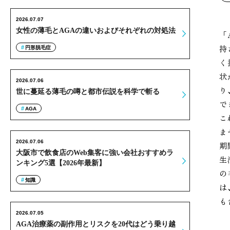
2026.07.07
女性の薄毛とAGAの違いおよびそれぞれの対処法
「
持
円形脱毛症
く
状
2026.07.06
り
世に蔓延る薄毛の噂と都市伝説を科学で斬る
で
AGA
こ
ま
2026.07.06
期
大阪市で飲食店のWeb集客に強い会社おすすめラ
生
ンキング5選【2026年最新】
の
知識
は
も
2026.07.05
AGA治療薬の副作用とリスクを20代はどう乗り越