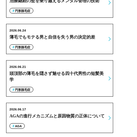
治療継続の壁を乗り越えるメンタル管理の技術
円形脱毛症
2026.06.24
薄毛でもモテる男と自信を失う男の決定的差
円形脱毛症
2026.06.21
頭頂部の薄毛を隠さず魅せる四十代男性の短髪美
学
円形脱毛症
2026.06.17
AGAの進行メカニズムと原因物質の正体について
AGA