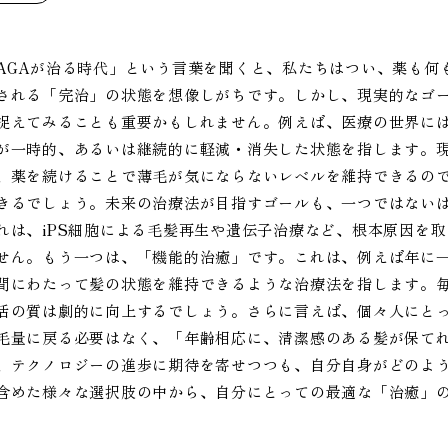
AGAが治る時代」という言葉を聞くと、私たちはつい、薬も何
される「完治」の状態を想像しがちです。しかし、現実的なゴ
捉えてみることも重要かもしれません。例えば、医療の世界に
が一時的、あるいは継続的に軽減・消失した状態を指します。現
、薬を続けることで薄毛が気にならないレベルを維持できるの
きるでしょう。未来の治療法が目指すゴールも、一つではない
れは、iPS細胞による毛髪再生や遺伝子治療など、根本原因を
せん。もう一つは、「機能的治癒」です。これは、例えば年に
間にわたって髪の状態を維持できるような治療法を指します。
活の質は劇的に向上するでしょう。さらに言えば、個々人にとっ
毛量に戻る必要はなく、「年齢相応に、清潔感のある髪が保て
、テクノロジーの進歩に期待を寄せつつも、自分自身がどのよ
含めた様々な選択肢の中から、自分にとっての最適な「治癒」