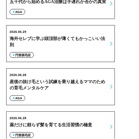
五十代から始めるAGA治療は手遅れか否かの真実
AGA
2026.06.29
海外セレブに学ぶ頭頂部が薄くてもかっこいい法
則
円形脱毛症
2026.06.28
産後の抜け毛という試練を乗り越えるママのため
の育毛メンタルケア
AGA
2026.06.28
薬だけに頼らず髪を育てる生活習慣の極意
円形脱毛症