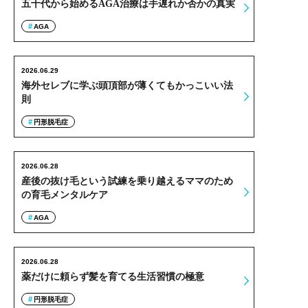
五十代から始めるAGA治療は手遅れか否かの真実
AGA
2026.06.29
海外セレブに学ぶ頭頂部が薄くてもかっこいい法
則
円形脱毛症
2026.06.28
産後の抜け毛という試練を乗り越えるママのため
の育毛メンタルケア
AGA
2026.06.28
薬だけに頼らず髪を育てる生活習慣の極意
円形脱毛症