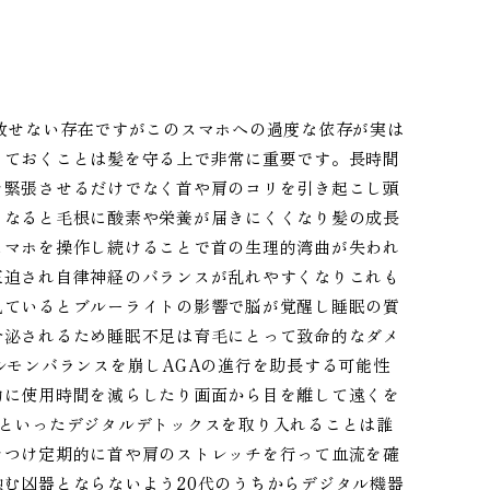
放せない存在ですがこのスマホへの過度な依存が実は
っておくことは髪を守る上で非常に重要です。長時間
を緊張させるだけでなく首や肩のコリを引き起こし頭
くなると毛根に酸素や栄養が届きにくくなり髪の成長
スマホを操作し続けることで首の生理的湾曲が失われ
圧迫され自律神経のバランスが乱れやすくなりこれも
見ているとブルーライトの影響で脳が覚醒し睡眠の質
分泌されるため睡眠不足は育毛にとって致命的なダメ
ルモンバランスを崩しAGAの進行を助長する可能性
的に使用時間を減らしたり画面から目を離して遠くを
りといったデジタルデトックスを取り入れることは誰
をつけ定期的に首や肩のストレッチを行って血流を確
む凶器とならないよう20代のうちからデジタル機器