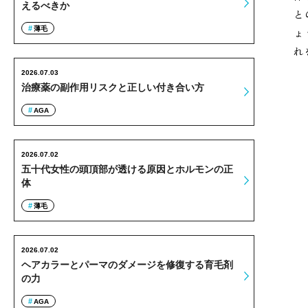
えるべきか
と
薄毛
ょ
れ
2026.07.03
治療薬の副作用リスクと正しい付き合い方
AGA
2026.07.02
五十代女性の頭頂部が透ける原因とホルモンの正
体
薄毛
2026.07.02
ヘアカラーとパーマのダメージを修復する育毛剤
の力
AGA