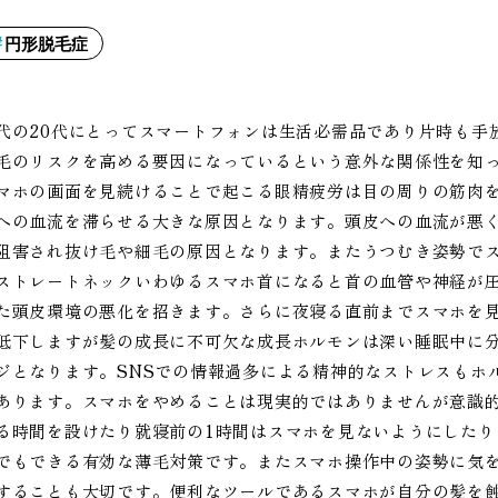
円形脱毛症
代の20代にとってスマートフォンは生活必需品であり片時も手
毛のリスクを高める要因になっているという意外な関係性を知
マホの画面を見続けることで起こる眼精疲労は目の周りの筋肉
への血流を滞らせる大きな原因となります。頭皮への血流が悪
阻害され抜け毛や細毛の原因となります。またうつむき姿勢で
ストレートネックいわゆるスマホ首になると首の血管や神経が
た頭皮環境の悪化を招きます。さらに夜寝る直前までスマホを
低下しますが髪の成長に不可欠な成長ホルモンは深い睡眠中に
ジとなります。SNSでの情報過多による精神的なストレスもホ
あります。スマホをやめることは現実的ではありませんが意識
る時間を設けたり就寝前の1時間はスマホを見ないようにした
でもできる有効な薄毛対策です。またスマホ操作中の姿勢に気
することも大切です。便利なツールであるスマホが自分の髪を蝕