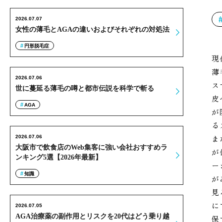
2026.07.07
女性の薄毛とAGAの違いおよびそれぞれの対処法
円形脱毛症
現
薄
2026.07.06
ス
世に蔓延る薄毛の噂と都市伝説を科学で斬る
皮
AGA
が
る
ま
2026.07.06
大阪市で飲食店のWeb集客に強い会社おすすめラ
が
ンキング5選【2026年最新】
ー
知識
が
見
に
2026.07.05
AGA治療薬の副作用とリスクを20代はどう乗り越
保