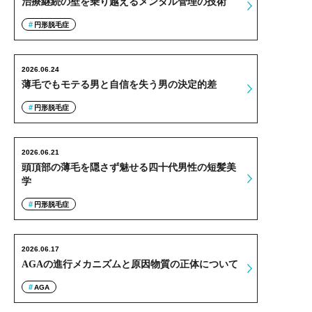
治療継続の壁を乗り越えるメンタル管理の技術
円形脱毛症
2026.06.24
薄毛でもモテる男と自信を失う男の決定的差
円形脱毛症
2026.06.21
頭頂部の薄毛を隠さず魅せる四十代男性の短髪美
学
円形脱毛症
2026.06.17
AGAの進行メカニズムと原因物質の正体について
AGA