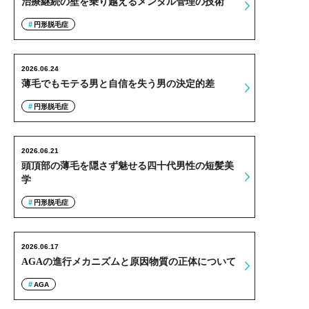
治療継続の壁を乗り越えるメンタル管理の技術
円形脱毛症
2026.06.24
薄毛でもモテる男と自信を失う男の決定的差
円形脱毛症
2026.06.21
頭頂部の薄毛を隠さず魅せる四十代男性の短髪美
学
円形脱毛症
2026.06.17
AGAの進行メカニズムと原因物質の正体について
AGA