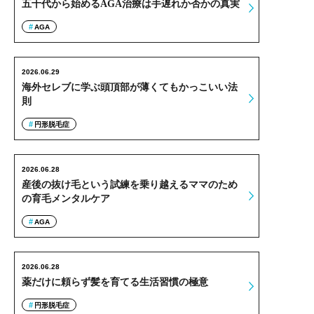
五十代から始めるAGA治療は手遅れか否かの真実
AGA
2026.06.29
海外セレブに学ぶ頭頂部が薄くてもかっこいい法
則
円形脱毛症
2026.06.28
産後の抜け毛という試練を乗り越えるママのため
の育毛メンタルケア
AGA
2026.06.28
薬だけに頼らず髪を育てる生活習慣の極意
円形脱毛症