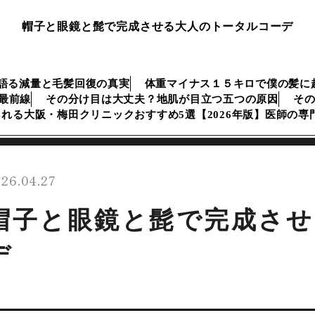
帽子と眼鏡と髭で完成させる大人のトータルコーデ
語る減量と毛髪回復の真実
体重マイナス１５キロで僕の髪に
生最前線
その分け目は大丈夫？地肌が目立つ五つの原因
そ
られる大阪・梅田クリニックおすすめ5選【2026年版】医師の
26.04.27
帽子と眼鏡と髭で完成させ
デ