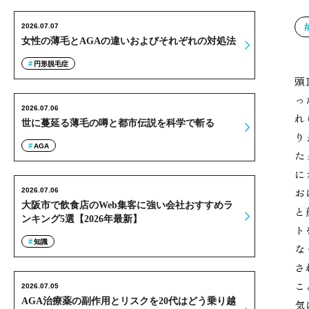
2026.07.07
女性の薄毛とAGAの違いおよびそれぞれの対処法
円形脱毛症
頭
っ
2026.07.06
れ
世に蔓延る薄毛の噂と都市伝説を科学で斬る
り
AGA
た
に
お
2026.07.06
大阪市で飲食店のWeb集客に強い会社おすすめラ
と
ンキング5選【2026年最新】
ト
知識
な
さ
こ
2026.07.05
AGA治療薬の副作用とリスクを20代はどう乗り越
気