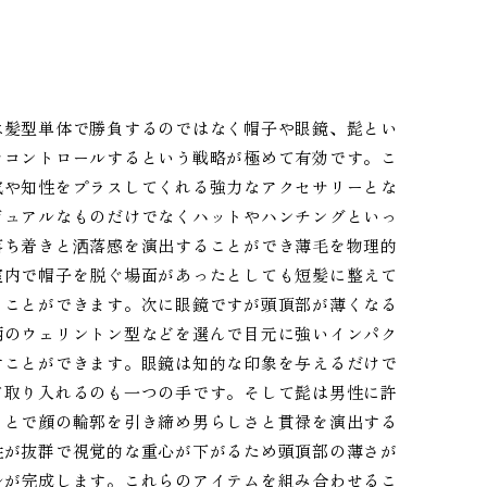
は髪型単体で勝負するのではなく帽子や眼鏡、髭とい
をコントロールするという戦略が極めて有効です。こ
気や知性をプラスしてくれる強力なアクセサリーとな
ジュアルなものだけでなくハットやハンチングといっ
落ち着きと洒落感を演出することができ薄毛を物理的
室内で帽子を脱ぐ場面があったとしても短髪に整えて
ることができます。次に眼鏡ですが頭頂部が薄くなる
柄のウェリントン型などを選んで目元に強いインパク
すことができます。眼鏡は知的な印象を与えるだけで
て取り入れるのも一つの手です。そして髭は男性に許
ことで顔の輪郭を引き締め男らしさと貫禄を演出する
性が抜群で視覚的な重心が下がるため頭頂部の薄さが
ルが完成します。これらのアイテムを組み合わせるこ