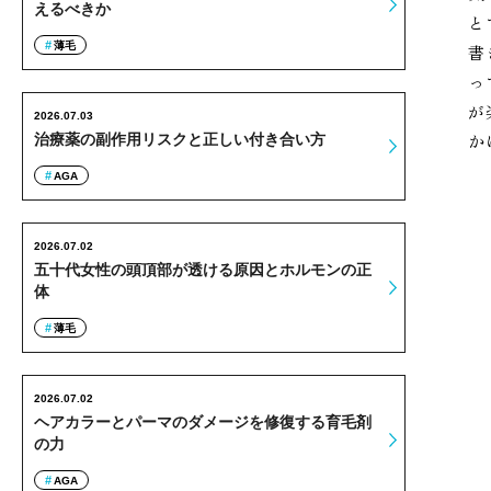
えるべきか
と
薄毛
書
っ
が
2026.07.03
か
治療薬の副作用リスクと正しい付き合い方
AGA
2026.07.02
五十代女性の頭頂部が透ける原因とホルモンの正
体
薄毛
2026.07.02
ヘアカラーとパーマのダメージを修復する育毛剤
の力
AGA