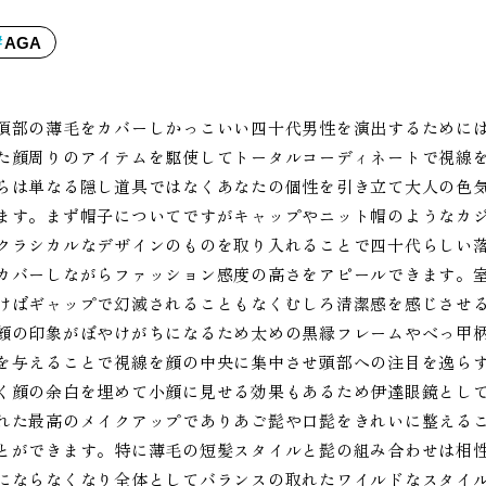
AGA
頂部の薄毛をカバーしかっこいい四十代男性を演出するために
た顔周りのアイテムを駆使してトータルコーディネートで視線
らは単なる隠し道具ではなくあなたの個性を引き立て大人の色
ます。まず帽子についてですがキャップやニット帽のようなカ
クラシカルなデザインのものを取り入れることで四十代らしい
カバーしながらファッション感度の高さをアピールできます。
けばギャップで幻滅されることもなくむしろ清潔感を感じさせ
顔の印象がぼやけがちになるため太めの黒縁フレームやべっ甲
を与えることで視線を顔の中央に集中させ頭部への注目を逸ら
く顔の余白を埋めて小顔に見せる効果もあるため伊達眼鏡とし
れた最高のメイクアップでありあご髭や口髭をきれいに整える
とができます。特に薄毛の短髪スタイルと髭の組み合わせは相
にならなくなり全体としてバランスの取れたワイルドなスタイ