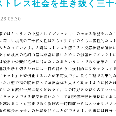
ストレス社会を生き抜く三十
26.05.30
事ではキャリアの中堅としてプレッシャーのかかる業務をこな
に等しい現代の三十代女性は知らず知らずのうちに慢性的なス
因となっています。人間はストレスを感じると交感神経が優位
ますが頭皮の毛細血管は非常に細いためこの影響をダイレクト
は酸素や栄養が毛根に届かなくなるということであり結果とし
連鎖を断ち切るためには一日の終わりに強制的にリラックスす
リセット」を習慣化することが不可欠です。最も手軽で効果的
いた状態で指の腹を使って頭皮全体を大きく動かすように揉み
ていた血流が一気に巡り始めます。この時好きな香りのアロマ
リラックスできる音楽を聴いたりして副交感神経を優位にする
を高めることも重要であり就寝の一時間前からはスマホやパソ
髪の成長ホルモンの分泌を促すことができます。週末には自分