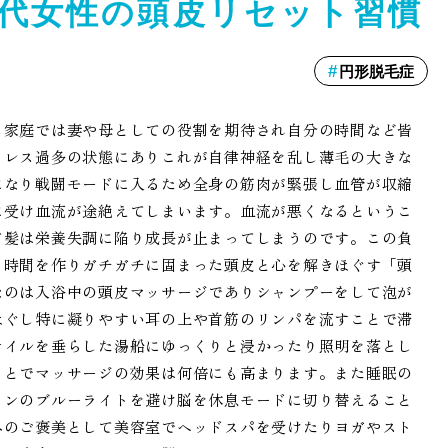
代女性の頭皮リセット習慣
円形脱毛症
し家庭では妻や母としての役割を期待され自分の時間など皆
トレス過多の状態にありこれが自律神経を乱し薄毛の大きな
になり戦闘モードに入るため全身の筋肉が緊張し血管が収縮
に受け血流が途絶えてしまいます。血流が悪くなるというこ
て髪は栄養失調に陥り成長が止まってしまうのです。この負
る時間を作りガチガチに固まった頭皮と心を解きほぐす「頭
なのは入浴中の頭皮マッサージでありシャンプーをして泡が
ほぐし特に凝りやすい耳の上や首筋のリンパを流すことで滞
オイルを垂らした湯船にゆっくりと浸かったり照明を落とし
ことでマッサージの効果は何倍にも高まります。また睡眠の
コンのブルーライトを避け脳を休息モードに切り替えること
へのご褒美として美容室でヘッドスパを受けたりヨガやスト