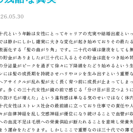
26.05.30
十代という年齢は女性にとってキャリアの充実や結婚出産とい
では静かにしかし確実に大きな変化が起き始めておりその最た
表面化する「髪の曲がり角」です。二十代の頃は徹夜をしても
の貯金がありましたが三十代に入るとその貯金は底をつき始め
の分泌量がピークを過ぎて徐々に下降線をたどり始めるという
ンには髪の成長期を持続させハリやコシを生み出すという重要
ヘアサイクルが乱れ髪が太く長く育つ前に成長が止まってしま
す。多くの三十代女性が鏡の前で感じる「分け目が目立つよう
の抜け毛が増えた」という違和感は単なる気のせいではなく体内
十代女性はストレス社会の最前線に立っており仕事での責任や
々が自律神経を乱し交感神経が優位になり続けることで血管が
への血流不足は毛根への栄養供給が断たれることを意味し栄養
まう運命をたどります。しかしここで重要なのは三十代での薄