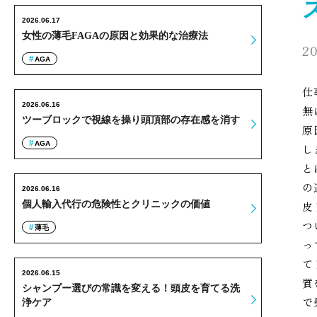
2026.06.17
女性の薄毛FAGAの原因と効果的な治療法
20
AGA
仕
2026.06.16
無
ツーブロックで視線を操り頭頂部の存在感を消す
原
AGA
し
と
の
2026.06.16
個人輸入代行の危険性とクリニックの価値
皮
つ
薄毛
っ
て
2026.06.15
質
シャンプー選びの常識を変える！頭皮を育てる洗
で
浄ケア