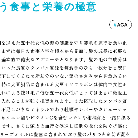
う食事と栄養の極意
AGA
期を迎えた五十代女性の髪の健康を守り薄毛の進行を食い止
にまずは毎日の食事内容を根本から見直し髪の成長に必要な
も基本的で確実なアプローチとなります。髪の毛の主成分は
といった良質なタンパク質源を毎食手のひら一枚分を目安に
低下してくるため脂肪分の少ない鶏のささみや白身魚あるい
。特に大豆製品に含まれる大豆イソフラボンは体内で女性ホ
乱れによる抜け毛に悩む五十代女性にとってはまさに救世主
り入れることが強く推奨されます。また摂取したタンパク質
に不足しがちなミネラルであり牡蠣やレバーやカシューナッ
ためクエン酸やビタミンCを含むレモンや柑橘類と一緒に摂る
ろです。さらに頭皮の血行を促進し細胞の老化を防ぐ抗酸化
オリーブオイルに豊富に含まれており髪のパサつきを防ぎ艶を