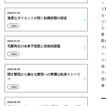
ッ
と
2026.07.02
な
過度なダイエットが招く飢餓状態の頭皮
て
AGA
入
周
際
2026.07.01
毛髪再生の未来予想図と技術的課題
グ
ン
AGA
て
徐
2026.06.30
ア
隠す髪型から魅せる髪型への華麗な転身ストーリ
性
ー
善
AGA
2026.06.30