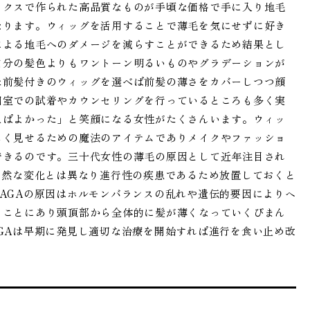
ックスで作られた高品質なものが手頃な価格で手に入り地毛
なります。ウィッグを活用することで薄毛を気にせずに好き
による地毛へのダメージを減らすことができるため結果とし
自分の髪色よりもワントーン明るいものやグラデーションが
た前髪付きのウィッグを選べば前髪の薄さをカバーしつつ顔
個室での試着やカウンセリングを行っているところも多く実
えばよかった」と笑顔になる女性がたくさんいます。ウィッ
しく見せるための魔法のアイテムでありメイクやファッショ
できるのです。三十代女性の薄毛の原因として近年注目され
自然な変化とは異なり進行性の疾患であるため放置しておくと
AGAの原因はホルモンバランスの乱れや遺伝的要因によりヘ
うことにあり頭頂部から全体的に髪が薄くなっていくびまん
GAは早期に発見し適切な治療を開始すれば進行を食い止め改