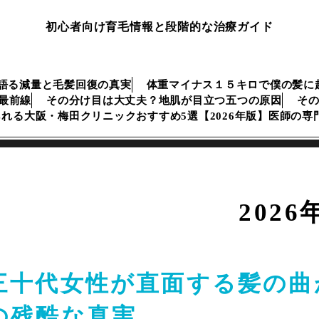
初心者向け育毛情報と段階的な治療ガイド
語る減量と毛髪回復の真実
体重マイナス１５キロで僕の髪に
生最前線
その分け目は大丈夫？地肌が目立つ五つの原因
そ
られる大阪・梅田クリニックおすすめ5選【2026年版】医師の
2026
三十代女性が直面する髪の曲
の残酷な真実