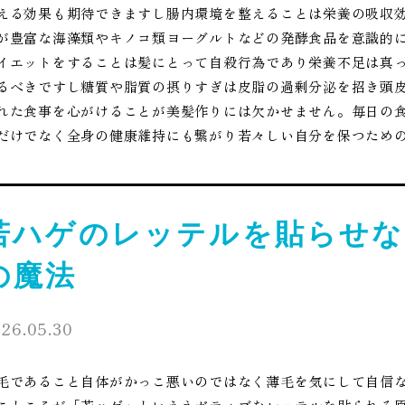
える効果も期待できますし腸内環境を整えることは栄養の吸収
が豊富な海藻類やキノコ類ヨーグルトなどの発酵食品を意識的
イエットをすることは髪にとって自殺行為であり栄養不足は真
るべきですし糖質や脂質の摂りすぎは皮脂の過剰分泌を招き頭
れた食事を心がけることが美髪作りには欠かせません。毎日の
だけでなく全身の健康維持にも繋がり若々しい自分を保つため
若ハゲのレッテルを貼らせな
の魔法
26.05.30
毛であること自体がかっこ悪いのではなく薄毛を気にして自信