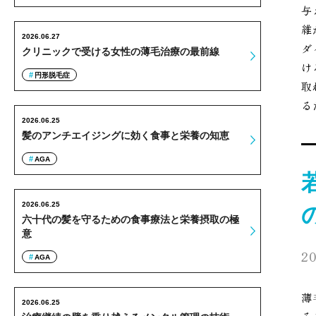
与
維
2026.06.27
ダ
クリニックで受ける女性の薄毛治療の最前線
け
円形脱毛症
取
る
2026.06.25
髪のアンチエイジングに効く食事と栄養の知恵
AGA
2026.06.25
六十代の髪を守るための食事療法と栄養摂取の極
意
20
AGA
薄
2026.06.25