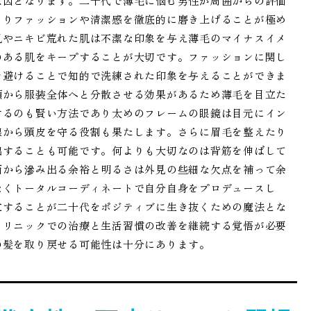
原因となります。二十代で薄毛に悩む男性が周囲からの評価
まりファッションや清潔感を徹底的に磨き上げることが極め
肌やニキビ荒れた肌は不潔な印象を与え薄毛のマイナスイメ
のある肌をキープすることが大切です。ファッションに関し
を避けることで知的で洗練された印象を与えることができま
顔から服装全体へと分散させる効果があるため薄毛を目立た
するのも賢い方法であり太めのフレームの眼鏡は目元にイン
線から頭皮を守る役割も果たします。さらに眉毛を整えたり
出することも可能です。何よりも大切なのは背筋を伸ばして
面から滲み出る余裕と明るさは外見の些細な欠点を補って余
なくトータルコーディネートで自分自身をプロデュースし
立することが二十代をポジティブに生き抜くための魔法とな
クリニックでの治療と生活習慣の改善を継続する覚悟が必要
の髪を取り戻せる可能性は十分にあります。