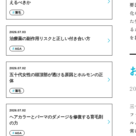
えるべきか
要
化
薄毛
た
る
2026.07.03
を
治療薬の副作用リスクと正しい付き合い方
AGA
2026.07.02
五十代女性の頭頂部が透ける原因とホルモンの正
体
20
薄毛
三
2026.07.02
フ
ヘアカラーとパーマのダメージを修復する育毛剤
ル
の力
常
AGA