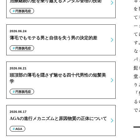
る
治療継続の壁を乗り越えるメンタル管理の技術
を
円形脱毛症
て
ー
2026.06.24
て
薄毛でもモテる男と自信を失う男の決定的差
す
円形脱毛症
な
パ
髭
2026.06.21
頭頂部の薄毛を隠さず魅せる四十代男性の短髪美
堂
学
り
「
円形脱毛症
る
で
2026.06.17
AGAの進行メカニズムと原因物質の正体について
AGA