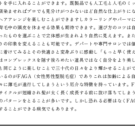
トを手に入れることができます。既製品でも人工毛と人毛のミ
馴染ませればプロでも見分けがつかないほど自然な仕上がりに
ヘアアレンジを楽しむことができますしカラーリングやパーマ
育毛中の頭皮を休ませる効果も期待できます。選び方のコツは
ったものを選ぶことで立体感が生まれより自然に見えます。ま
りの印象を変えることも可能です。デパートや専門サロンでは
に着けてみるとその快適さと変身ぶりに感動し「もっと早く使
はコンプレックスを隠す後ろめたい道具ではなく自分をより美
と同じように楽しむことで三十代の日々をより輝かせることが
いるのがFAGA（女性男性型脱毛症）でありこれは加齢による
々に薄毛が進行してしまうという厄介な特徴を持っています。F
サイクルが短縮され髪が太く長く成長する前に抜け落ちてしま
のパターンをとることが多いです。しかし恐れる必要はなくFA
することができる病気でもあります。