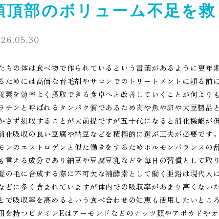
頭頂部のボリューム不足を救
26.05.30
たちの体は食べ物で作られているという言葉があるように更年
るためには高価な育毛剤やサロンでのトリートメントに頼る前
養素を効率よく摂取できる食卓へと改善していくことが何より
ラチンと呼ばれるタンパク質であるため肉や魚や卵や大豆製品
かさず摂取することが大前提ですが五十代になると消化機能が
消化吸収の良い豆腐や納豆などを積極的に選ぶ工夫が必要です
モンのエストロゲンと似た働きをするためホルモンバランスの
も言える成分であり納豆や豆腐豆乳などを毎日の習慣として取
髪の毛に合成する際に不可欠な補酵素として働く亜鉛は現代人
などに多く含まれていますが体内での吸収率があまり高くない
とで吸収率を高めるという食べ合わせの知恵も活用したいとこ
用を持つビタミンEはアーモンドなどのナッツ類やアボカドや