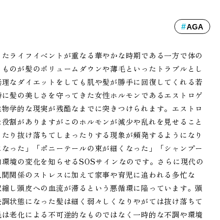
AGA
ったライフイベントが重なる華やかな時期である一方で体の
るものが髪のボリュームダウンや薄毛といったトラブルとし
無理なダイエットをしても肌や髪が勝手に回復してくれる若
特に髪の美しさを守ってきた女性ホルモンであるエストロゲ
生物学的な現実が残酷なまでに突きつけられます。エストロ
な役割がありますがこのホルモンが減少や乱れを見せること
ったり抜け落ちてしまったりする現象が頻発するようになり
になった」「ポニーテールの束が細くなった」「シャンプー
環境の変化を知らせるSOSサインなのです。さらに現代の
人間関係のストレスに加えて家事や育児に追われる多忙な
収縮し頭皮への血流が滞るという悪循環に陥っています。頭
失調状態になった髪は細く弱々しくなりやがては抜け落ちて
毛は老化による不可逆的なものではなく一時的な不調や環境