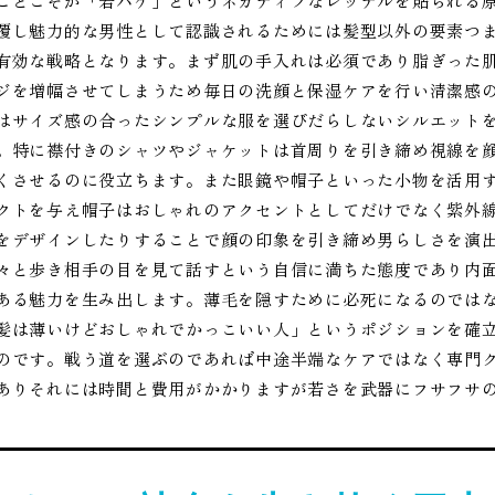
ことこそが「若ハゲ」というネガティブなレッテルを貼られる
覆し魅力的な男性として認識されるためには髪型以外の要素つ
有効な戦略となります。まず肌の手入れは必須であり脂ぎった
ジを増幅させてしまうため毎日の洗顔と保湿ケアを行い清潔感
はサイズ感の合ったシンプルな服を選びだらしないシルエット
。特に襟付きのシャツやジャケットは首周りを引き締め視線を
くさせるのに役立ちます。また眼鏡や帽子といった小物を活用
クトを与え帽子はおしゃれのアクセントとしてだけでなく紫外
をデザインしたりすることで顔の印象を引き締め男らしさを演
々と歩き相手の目を見て話すという自信に満ちた態度であり内
ある魅力を生み出します。薄毛を隠すために必死になるのでは
髪は薄いけどおしゃれでかっこいい人」というポジションを確
のです。戦う道を選ぶのであれば中途半端なケアではなく専門
ありそれには時間と費用がかかりますが若さを武器にフサフサ