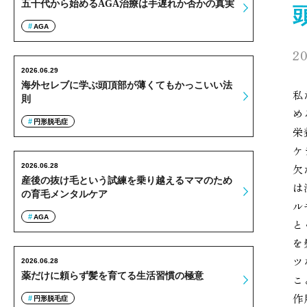
五十代から始めるAGA治療は手遅れか否かの真実
AGA
20
2026.06.29
海外セレブに学ぶ頭頂部が薄くてもかっこいい法
私
則
め
円形脱毛症
栄
ケ
2026.06.28
欠
産後の抜け毛という試練を乗り越えるママのため
は
の育毛メンタルケア
ル
AGA
と
を
ツ
2026.06.28
薬だけに頼らず髪を育てる生活習慣の極意
こ
作
円形脱毛症