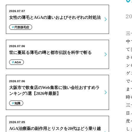
2026.07.07
20
女性の薄毛とAGAの違いおよびそれぞれの対処法
円形脱毛症
三
中
2026.07.06
て
世に蔓延る薄毛の噂と都市伝説を科学で斬る
さ
AGA
ン
ゲ
で
2026.07.06
大阪市で飲食店のWeb集客に強い会社おすすめラ
ま
ンキング5選【2026年最新】
時
知識
三
日
皮
2026.07.05
し
AGA治療薬の副作用とリスクを20代はどう乗り越