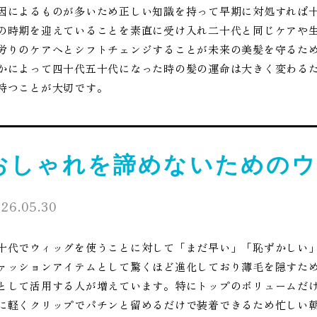
因によるものが多いため正しい知識を持って早期に対処すれば
の時期を迎えていることを素直に受け入れ二十代と同じケアや
労りのケアへとシフトチェンジすることが未来の美髪を守るた
かによって四十代五十代になった時の髪の運命は大きく変わる
持つことが大切です。
おしゃれを諦めないためのウ
26.05.30
十代でウィッグを使うことに対して「まだ早い」「恥ずかしい
ァッションアイテムとして驚くほど進化しており薄毛を隠すた
として活用する人が増えています。特にトップのボリュームだ
に軽くクリップでパチンと留めるだけで装着できるため忙しい