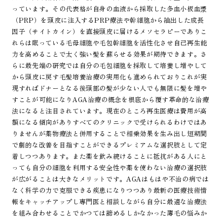
っています。その代表格が自身の血液から採取した多血小板血漿
（PRP）を頭皮に注入するPRP療法や幹細胞から抽出した成長
因子（サイトカイン）を直接頭皮に届けるメソセラピーでありこ
れらは眠っている毛母細胞や毛包幹細胞を活性化させ自己再生能
力を高めることで太く強い髪を蘇らせる効果が期待できます。さ
らに最先端の研究では自分の毛包細胞を採取して培養し増やして
から頭皮に戻す毛髪培養治療の実用化も進められておりこれが実
現すればドナーとなる後頭部の髪が少ない人でも無限に髪を増や
すことが可能になりAGA治療の概念を根底から覆す革命的な治療
法になると注目されています。現在のところ再生医療は費用が高
額になる傾向がありすべてのクリニックで受けられるわけではあ
りませんが薬物療法と併用することで相乗効果を生み出し短期間
で劇的な改善を目指すことができるプレミアムな選択肢として定
着しつつあります。また薬を飲み続けることに抵抗がある人にと
っても自分の細胞を利用する安全性や薬を使わない治療の選択肢
が広がることは大きなメリットです。AGAはもはや不治の病では
なく科学の力で克服できる疾患になりつつあり最新の医療技術情
報をキャッチアップし専門医と相談しながら自分に最適な治療法
を組み合わせることでかつては諦めるしかなかった薄毛の悩みか